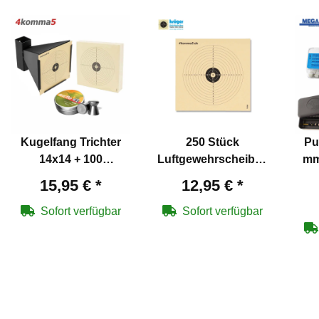
Kugelfang Trichter
250 Stück
Pu
14x14 + 100
Luftgewehrscheiben
mm
Zielscheiben + 500
14 x 14 cm
Schn
15,95 €
*
12,95 €
*
Diabolos
Sofort verfügbar
Sofort verfügbar