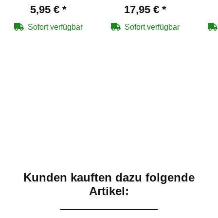
mm
Zielscheiben + 500
Sch
5,95 €
*
17,95 €
*
Diabolos
1
Sofort verfügbar
Sofort verfügbar
Kunden kauften dazu folgende
Artikel: