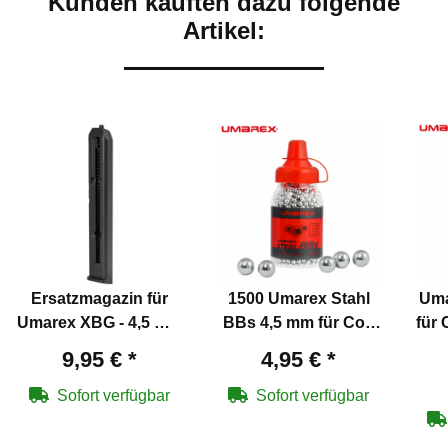
Kunden kauften dazu folgende
Artikel:
Ersatzmagazin für
1500 Umarex Stahl
Uma
Umarex XBG - 4,5 mm
BBs 4,5 mm für Co2
für 
Stahl BB Co2 Pistole
Pistolen
9,95 €
*
4,95 €
*
Sofort verfügbar
Sofort verfügbar