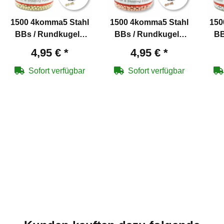
1500 4komma5 Stahl
1500 4komma5 Stahl
150
BBs / Rundkugeln
BBs / Rundkugeln
BB
Kaliber 4,5 mm mit
Kaliber 4,5 mm
4,95 €
*
4,95 €
*
Messing überzogen
verkupfert für Co2-
v
für Co2-Waffen
Waffen
Sofort verfügbar
Sofort verfügbar