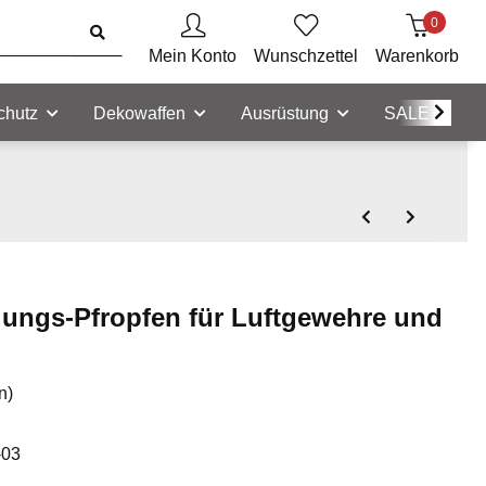
0
Mein Konto
Wunschzettel
Warenkorb
chutz
Dekowaffen
Ausrüstung
SALE
gungs-Pfropfen für Luftgewehre und
n)
-03