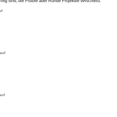
mig sind, die Pistole aber Runde Projektile verschießt.
uf
Kauf
Kauf