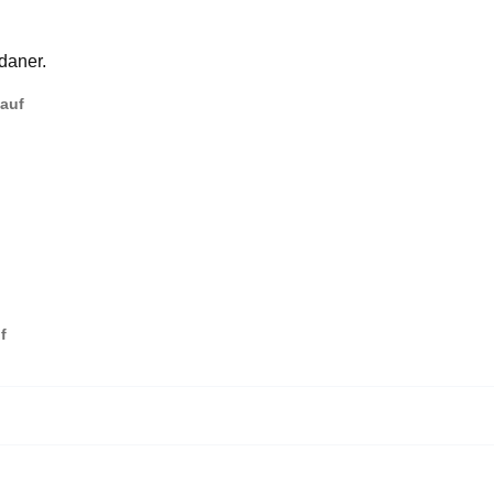
daner.
Kauf
f