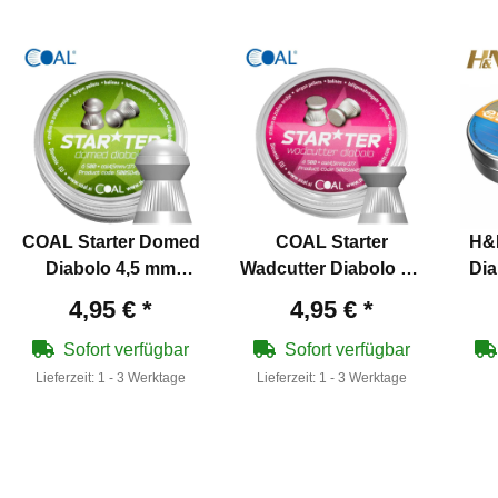
COAL Starter Domed
COAL Starter
H&N
Diabolo 4,5 mm
Wadcutter Diabolo 4,5
Dia
(.177cal)
mm (.177cal)
L
4,95 €
*
4,95 €
*
Sofort verfügbar
Sofort verfügbar
Lieferzeit:
1 - 3 Werktage
Lieferzeit:
1 - 3 Werktage