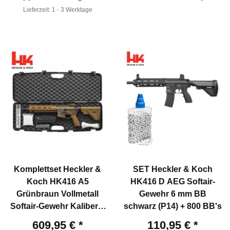
Lieferzeit:
1 - 3 Werktage
Komplettset Heckler &
SET Heckler & Koch
Koch HK416 A5
HK416 D AEG Softair-
Grünbraun Vollmetall
Gewehr 6 mm BB
Softair-Gewehr Kaliber 6
schwarz (P14) + 800 BB's
mm BB Gas Blowback
609,95 €
*
110,95 €
*