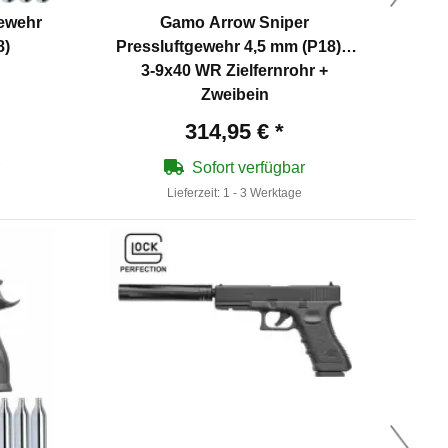
ewehr
Gamo Arrow Sniper
SET
8)
Pressluftgewehr 4,5 mm (P18) +
twen
3-9x40 WR Zielfernrohr +
Di
Zweibein
314,95 €
*
Sofort verfügbar
Lieferzeit:
1 - 3 Werktage