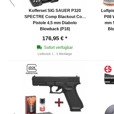
Kofferset SIG SAUER P320
Luftpi
SPECTRE Comp Blackout Co2-
P08 W
Pistole 4,5 mm Diabolo
mm S
Blowback (P18)
Bl
Kap
176,95 €
*
Sofort verfügbar
Lieferzeit:
1 - 3 Werktage