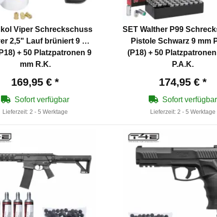
kol Viper Schreckschuss
SET Walther P99 Schrec
er 2,5" Lauf brüniert 9 mm
Pistole Schwarz 9 mm P
(P18) + 50 Platzpatronen 9
(P18) + 50 Platzpatrone
mm R.K.
P.A.K.
169,95 €
*
174,95 €
*
Sofort verfügbar
Sofort verfügbar
Lieferzeit:
2 - 5 Werktage
Lieferzeit:
2 - 5 Werktage