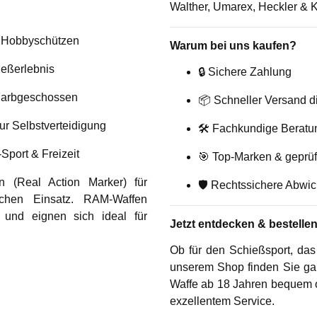
Walther, Umarex, Heckler & 
 & Hobbyschützen
Warum bei uns kaufen?
ießerlebnis
🔒
Sichere Zahlung
 Farbgeschossen
📦
Schneller Versand d
zur Selbstverteidigung
🛠️
Fachkundige Beratu
-Sport & Freizeit
🎯
Top-Marken & geprüft
n (Real Action Marker)
für
🛡️
Rechtssichere Abwickl
ischen Einsatz. RAM-Waffen
und eignen sich ideal für
Jetzt entdecken & bestelle
Ob für den Schießsport, das
unserem Shop finden Sie ga
Waffe ab 18 Jahren bequem 
exzellentem Service.