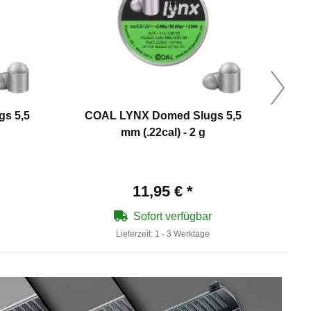
s 5,5
COAL LYNX Domed Slugs 5,5
COA
mm (.22cal) - 2 g
11,95 €
*
Sofort verfügbar
Lieferzeit:
1 - 3 Werktage