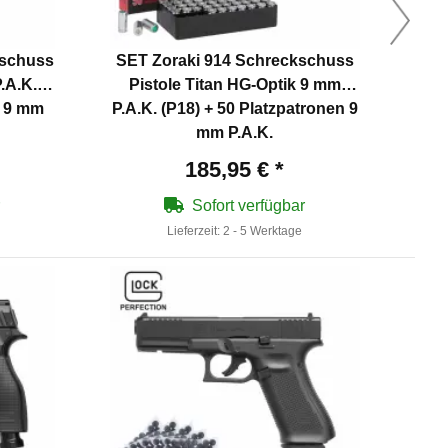
kschuss
SET Zoraki 914 Schreckschuss
.A.K.
Pistole Titan HG-Optik 9 mm
Sch
n 9 mm
P.A.K. (P18) + 50 Platzpatronen 9
mm P.A.K.
185,95 €
*
Sofort verfügbar
Lieferzeit:
2 - 5 Werktage