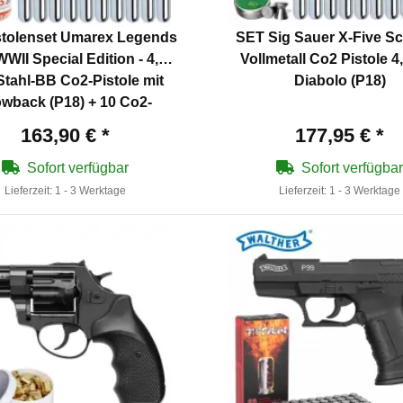
stolenset Umarex Legends
SET Sig Sauer X-Five S
WII Special Edition - 4,5
Vollmetall Co2 Pistole 
tahl-BB Co2-Pistole mit
Diabolo (P18)
owback (P18) + 10 Co2-
seln + 1500 Stahl-BB's
163,90 €
*
177,95 €
*
4komma5
Sofort verfügbar
Sofort verfügbar
Lieferzeit:
1 - 3 Werktage
Lieferzeit:
1 - 3 Werktage