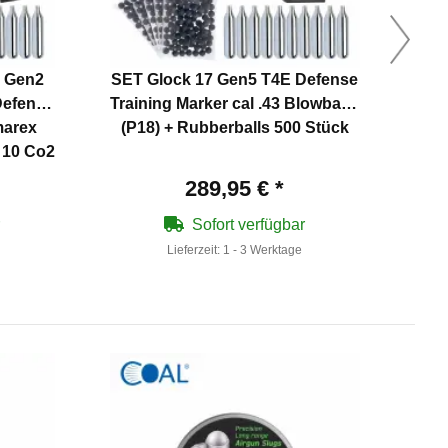
) Gen2
SET Glock 17 Gen5 T4E Defense
Defense
Training Marker cal .43 Blowback
Mark
marex
(P18) + Rubberballs 500 Stück
(P
 10 Co2
289,95 €
*
Sofort verfügbar
Lieferzeit:
1 - 3 Werktage