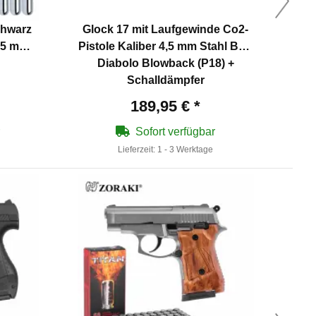
chwarz
Glock 17 mit Laufgewinde Co2-
Lu
4,5 mm
Pistole Kaliber 4,5 mm Stahl BB /
Diabolo Blowback (P18) +
Schalldämpfer
189,95 €
*
Sofort verfügbar
Lieferzeit:
1 - 3 Werktage