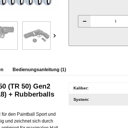
en
Bedienungsanleitung (1)
50 (TR 50) Gen2
Produkteigenschaft
Wert
Kaliber:
18) + Rubberballs
System:
für den Paintball Sport und
sig und zeichnet sich durch
optimiert für maximalen Halt.