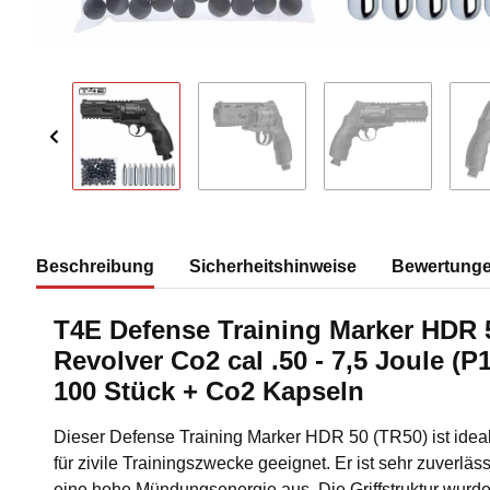
Beschreibung
Sicherheitshinweise
Bewertung
T4E Defense Training Marker HDR 
Revolver Co2 cal .50 - 7,5 Joule (P
100 Stück + Co2 Kapseln
Dieser Defense Training Marker HDR 50 (TR50) ist ideal 
für zivile Trainingszwecke geeignet. Er ist sehr zuverläs
eine hohe Mündungsenergie aus. Die Griffstruktur wurde 