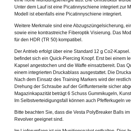
Unter dem Lauf ist eine Picatinnyschiene integriert zur
Modell ist ebenfalls eine Picatinnyschiene integriert.
Weitere Merkmale sind eine Abzugszüngelsicherung, ei
sowie eine kontrastreiche Fiberoptik Visierung. Das Mo
für den HDR (TR 50) kompatibel.
Der Antrieb erfolgt über eine Standard 12 g Co2-Kapsel. 
befindet sich ein Quick-Piercing Knopf. Erst bei einem le
Kapsel angestochen und die Waffe einsatzbereit. Das Qu
einem integrierten Druckablass ausgestattet. Die Druckan
Nach dem Einsatz des Training Markers wird der restlic
Drehung der Schraube auf der Griffunterseite sicher abg
Magazinkapazität beträgt 6 Schuss Gummikugeln, Kunsts
Im Selbstverteidigungsfall können auch Pfefferkugeln v
Bitte beachten Sie, dass die Vesta PolyBreaker Balls im K
Revolver geeignet sind.
Im Lieferumfang ist ein Munitionspaket enthalten. Dies 