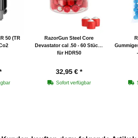
DR 50 (TR
RazorGun Steel Core
R
 Co2
Devastator cal .50 - 60 Stück -
Gummigesc
für HDR50
*
32,95 €
*
ügbar
Sofort verfügbar