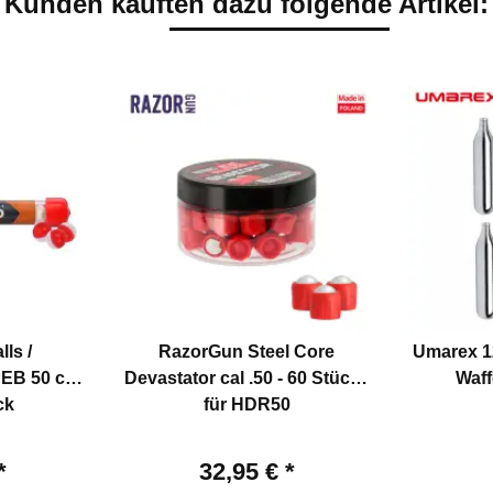
Kunden kauften dazu folgende Artikel:
ls /
RazorGun Steel Core
Umarex 1
EB 50 cal
Devastator cal .50 - 60 Stück -
Waff
ck
für HDR50
*
32,95 €
*