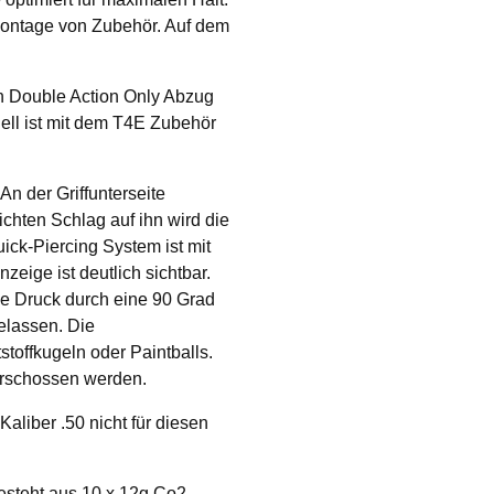
 Montage von Zubehör. Auf dem
n Double Action Only Abzug
dell ist mit dem T4E Zubehör
An der Griffunterseite
ichten Schlag auf ihn wird die
ick-Piercing System ist mit
zeige ist deutlich sichtbar.
he Druck durch eine 90 Grad
elassen. Die
toffkugeln oder Paintballs.
erschossen werden.
aliber .50 nicht für diesen
besteht aus 10 x 12g Co2-