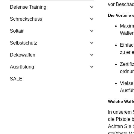
vor Beschäd
Defense Training
Die Vorteile 
Schreckschuss
Maxima
Softair
Waffen
Selbstschutz
Einfa
zu erle
Dekowaffen
Zertifi
Ausrüstung
ordnun
SALE
Vielse
Ausfüh
Welche Waffe
In unserem 
die Pistole 
Achten Sie 
stoßfeste Ma