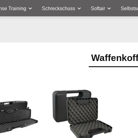
nse Training
Schreckschuss
Softair
Selbsts
Waffenkof