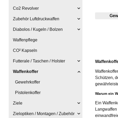
Co2 Revolver
Gew
Zubehör Luftdruckwaffen
Diabolos / Kugeln / Bolzen
Waffenpflege
CO² Kapseln
Futterale / Taschen / Holster
Waffenkoffe
Waffenkoffer
Waffenkoffer
Schützen, d
Gewehrkoffer
gewährleiste
Pistolenkoffer
Warum ein Wa
Ein Waffenko
Ziele
Langwaffen o
Zieloptiken / Montagen / Zubehör
einwandfreie