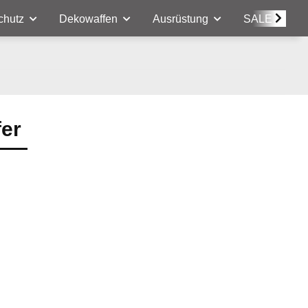
chutz
Dekowaffen
Ausrüstung
SALE
fer