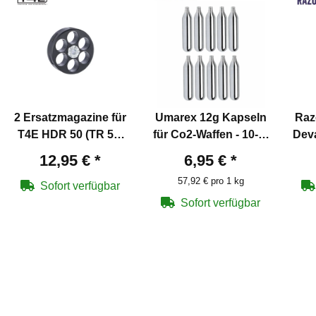
2 Ersatzmagazine für
Umarex 12g Kapseln
Raz
T4E HDR 50 (TR 50)
für Co2-Waffen - 10-er
Deva
cal .50
Pack
St
12,95 €
*
6,95 €
*
57,92 € pro 1 kg
Sofort verfügbar
Sofort verfügbar