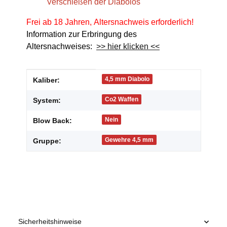
Verschießen der Diabolos
Frei ab 18 Jahren, Altersnachweis erforderlich!
Information zur Erbringung des
Altersnachweises:
>> hier klicken <<
Produkteigenschaft
Wert
4,5 mm Diabolo
Kaliber:
Co2 Waffen
System:
Nein
Blow Back:
Gewehre 4,5 mm
Gruppe:
Sicherheitshinweise