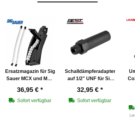
Ersatzmagazin für Sig
Schalldämpferadapter
Um
Sauer MCX und MPX
auf 1/2" UNF für Sig
Co
Co2-Gewehr
Sauer MPX Co2-
36,95 €
*
32,95 €
*
Gewehr
Sofort verfügbar
Sofort verfügbar
Lie