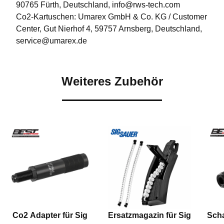
90765 Fürth, Deutschland, info@rws-tech.com
Co2-Kartuschen: Umarex GmbH & Co. KG / Customer
Center, Gut Nierhof 4, 59757 Arnsberg, Deutschland,
service@umarex.de
Weiteres Zubehör
Co2 Adapter für Sig
Ersatzmagazin für Sig
Scha