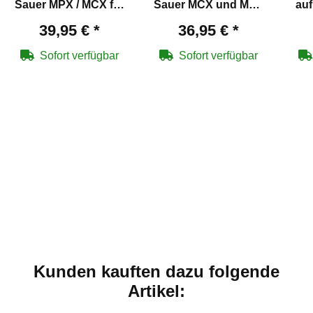
Sauer MPX / MCX für
Sauer MCX und MPX
auf
12 g Co2 Kapsel
Co2-Gewehr
S
39,95 €
*
36,95 €
*
Sofort verfügbar
Sofort verfügbar
Kunden kauften dazu folgende
Artikel: