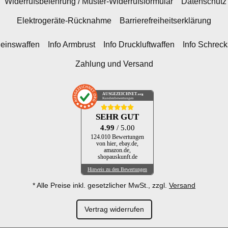
Widerrufsbelehrung / Muster-Widerrufsformular
Datenschutz
Elektrogeräte-Rücknahme
Barrierefreiheitserklärung
heinswaffen
Info Armbrust
Info Druckluftwaffen
Info Schrec
Zahlung und Versand
AUSGEZEICHNET
.org
Kundenbewertungen
SEHR GUT
4.99
/ 5.00
124.010 Bewertungen
von hier, ebay.de,
amazon.de,
shopauskunft.de
Hinweis zu den Bewertungen
* Alle Preise inkl. gesetzlicher MwSt., zzgl.
Versand
Vertrag widerrufen