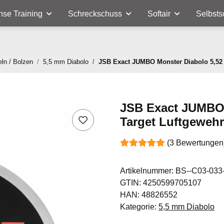
nse Training
Schreckschuss
Softair
Selbsts
eln / Bolzen
5,5 mm Diabolo
JSB Exact JUMBO Monster Diabolo 5,52 
JSB Exact JUMBO 
Target Luftgeweh
(3 Bewertungen
Artikelnummer:
BS--C03-033
GTIN:
4250599705107
HAN:
48826552
Kategorie:
5,5 mm Diabolo