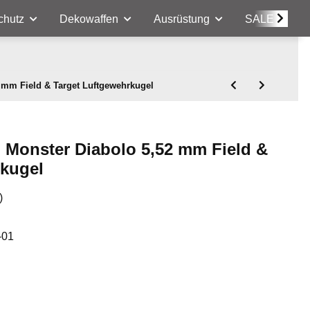
chutz
Dekowaffen
Ausrüstung
SALE
mm Field & Target Luftgewehrkugel
Monster Diabolo 5,52 mm Field &
rkugel
)
-01