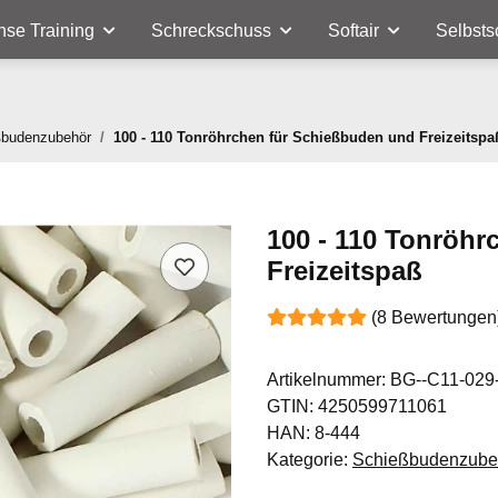
nse Training
Schreckschuss
Softair
Selbsts
ßbudenzubehör
100 - 110 Tonröhrchen für Schießbuden und Freizeitspa
100 - 110 Tonröh
Freizeitspaß
(8 Bewertungen
Artikelnummer:
BG--C11-029
GTIN:
4250599711061
HAN:
8-444
Kategorie:
Schießbudenzube