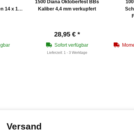
1500 Diana Oktoberfest BBs
100
n 14 x 14
Kaliber 4,4 mm verkupfert
Sch
F
28,95 €
*
ügbar
Sofort verfügbar
Momen
Lieferzeit:
1 - 3 Werktage
Versand