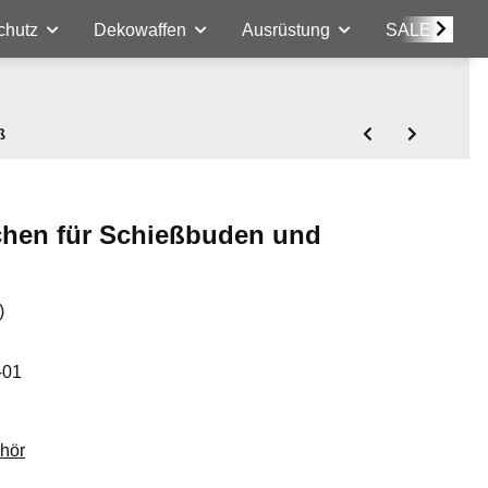
chutz
Dekowaffen
Ausrüstung
SALE
ß
rchen für Schießbuden und
)
-01
hör