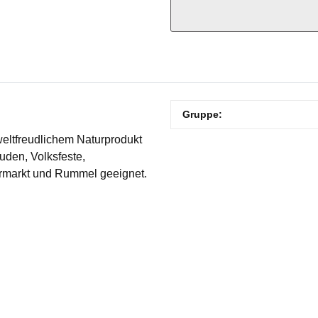
Produkteigenschaft
Wert
Gruppe:
eltfreudlichem Naturprodukt
buden, Volksfeste,
ahrmarkt und Rummel geeignet.