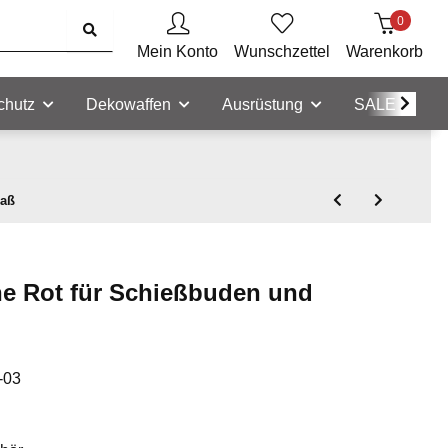
0
Mein Konto
Wunschzettel
Warenkorb
chutz
Dekowaffen
Ausrüstung
SALE
paß
ne Rot für Schießbuden und
-03