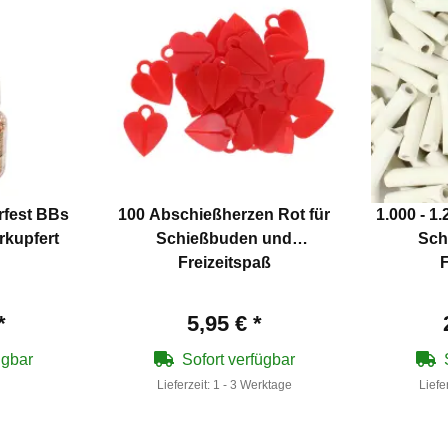
rfest BBs
100 Abschießherzen Rot für
1.000 - 1
rkupfert
Schießbuden und
Sch
Freizeitspaß
F
*
5,95 €
*
ügbar
Sofort verfügbar
Lieferzeit:
1 - 3 Werktage
Liefe