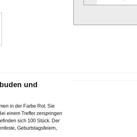
ßbuden und
Produkteigenschaft
Wert
en in der Farbe Rot. Sie
ei einem Treffer zerspringen
befinden sich 100 Stück. Der
tenfeste, Geburtstagsfeiern,