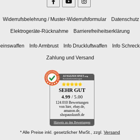
Widerrufsbelehrung / Muster-Widerrufsformular
Datenschutz
Elektrogeräte-Rücknahme
Barrierefreiheitserklärung
heinswaffen
Info Armbrust
Info Druckluftwaffen
Info Schrec
Zahlung und Versand
AUSGEZEICHNET
.org
Kundenbewertungen
SEHR GUT
4.99
/ 5.00
124.010 Bewertungen
von hier, ebay.de,
amazon.de,
shopauskunft.de
Hinweis zu den Bewertungen
* Alle Preise inkl. gesetzlicher MwSt., zzgl.
Versand