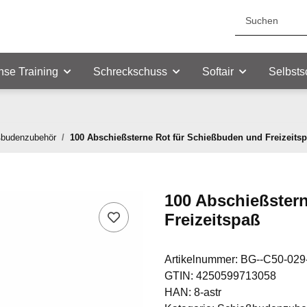
nse Training
Schreckschuss
Softair
Selbsts
ßbudenzubehör
100 Abschießsterne Rot für Schießbuden und Freizeits
100 Abschießster
Freizeitspaß
Artikelnummer:
BG--C50-029
GTIN:
4250599713058
HAN:
8-astr