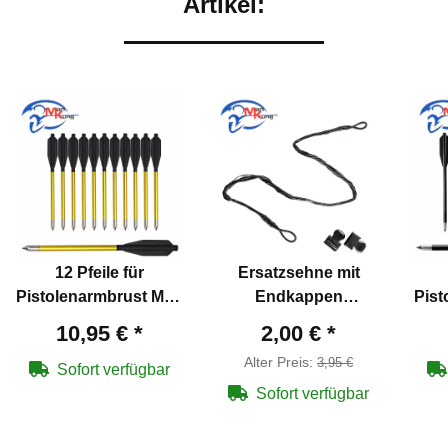
Artikel:
12 Pfeile für
Ersatzsehne mit
Pistolenarmbrust Man
Endkappen
Pist
Kung Hawk®
Pistolenarmbrust Man
Kun
10,95 €
*
2,00 €
*
Aluminium 6,5" 16,5
Kung Hawk® 20er
Sch
Alter Preis:
3,95 €
cm
Serie
Sofort verfügbar
Sofort verfügbar