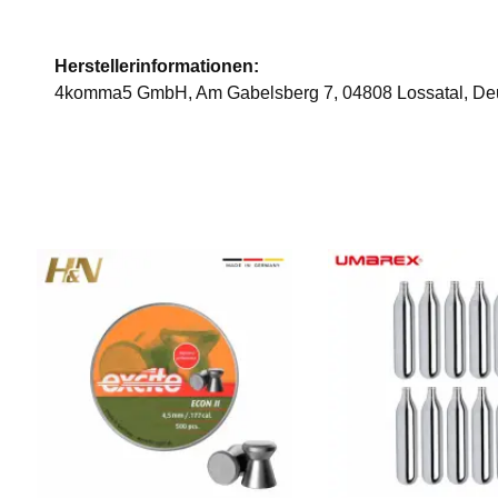
Herstellerinformationen:
4komma5 GmbH, Am Gabelsberg 7, 04808 Lossatal, De