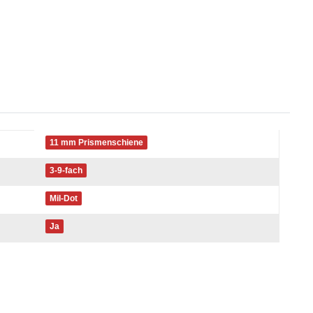
11 mm Prismenschiene
3-9-fach
Mil-Dot
Ja