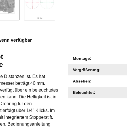
wenn verfügbar
t
Produkteigenschaft
Wert
Montage:
e
Vergrößerung:
re Distanzen ist. Es hat
Absehen:
hmesser beträgt 40 mm.
verfügt über ein beleuchtetes
Beleuchtet:
 kann. Die Helligkeit ist in
 Drehring für den
erfolgt über 1/4" Klicks. Im
integriertem Stopperstift.
ten. Bedienungsanleitung