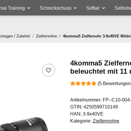
nse Training
Schreckschuss
Softair
Selbsts
Montagen / Zubehör
Zielfernrohre
4komma5 Zielfernohr 3-9x40VE Mildo
4komma5 Zielfern
beleuchtet mit 1
(5 Bewertungen
Artikelnummer:
FP--C10-004
GTIN:
4250599710149
HAN:
3-9x40VE
Kategorie:
Zielfernrohre