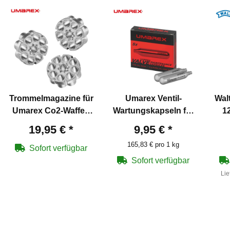
Trommelmagazine für
Umarex Ventil-
Wal
Umarex Co2-Waffen
Wartungskapseln für
1
en
4,5 mm Diabolo
Co2-Waffen 5 Stück
Co2
19,95 €
*
9,95 €
*
165,83 € pro 1 kg
Sofort verfügbar
Sofort verfügbar
Lie