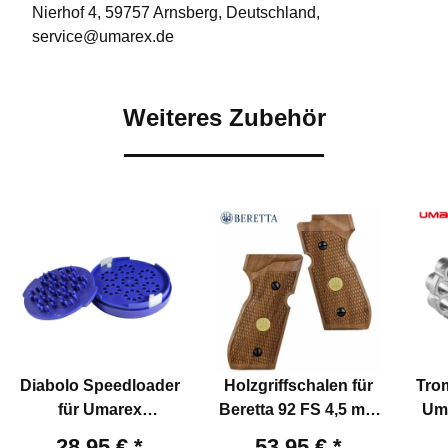
Nierhof 4, 59757 Arnsberg, Deutschland,
service@umarex.de
Weiteres Zubehör
Diabolo Speedloader
Holzgriffschalen für
Tro
für Umarex
Beretta 92 FS 4,5 mm
Um
Trommelmagazine
Diabolo
4
28,95 €
*
53,95 €
*