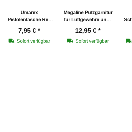
Umarex
Megaline Putzgarnitur
Pistolentasche Red
für Luftgewehre und -
Sch
Line 31 x 20 cm
pistolen 4,5 mm
7,95 €
*
12,95 €
*
Sofort verfügbar
Sofort verfügbar