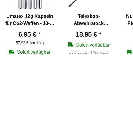
Umarex 12g Kapseln
Teleskop-
Nu
für Co2-Waffen - 10-er
Abwehrstock
Pf
Pack
Schwarz 20 Zoll (P18)
6,95 €
*
18,95 €
*
57,92 € pro 1 kg
Sofort verfügbar
Sofort verfügbar
Lieferzeit:
1 - 3 Werktage