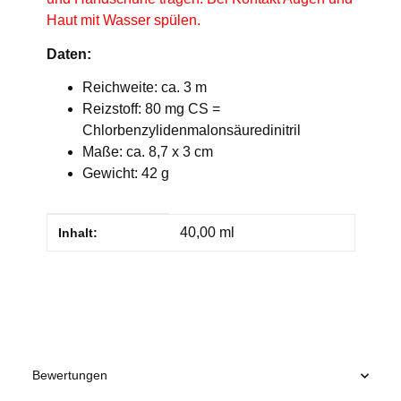
Haut mit Wasser spülen.
Daten:
Reichweite: ca. 3 m
Reizstoff: 80 mg CS =
Chlorbenzylidenmalonsäuredinitril
Maße: ca. 8,7 x 3 cm
Gewicht: 42 g
Produkteigenschaft
Wert
40,00 ml
Inhalt:
Bewertungen