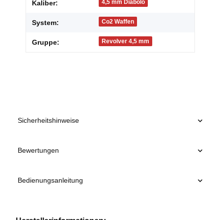
Produkteigenschaft
Wert
4,5 mm Diabolo
Kaliber:
Co2 Waffen
System:
Revolver 4,5 mm
Gruppe:
Sicherheitshinweise
Bewertungen
Bedienungsanleitung