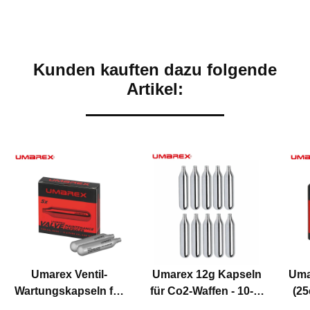
Kunden kauften dazu folgende
Artikel:
Umarex Ventil-
Umarex 12g Kapseln
Uma
Wartungskapseln für
für Co2-Waffen - 10-er
(25
Co2-Waffen 5 Stück
Pack