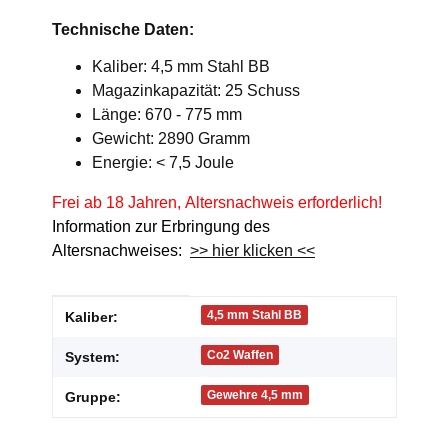
Technische Daten:
Kaliber: 4,5 mm Stahl BB
Magazinkapazität: 25 Schuss
Länge: 670 - 775 mm
Gewicht: 2890 Gramm
Energie: < 7,5 Joule
Frei ab 18 Jahren, Altersnachweis erforderlich!
Information zur Erbringung des
Altersnachweises:
>> hier klicken <<
Produkteigenschaft
Wert
4,5 mm Stahl BB
Kaliber:
Co2 Waffen
System:
Gewehre 4,5 mm
Gruppe: