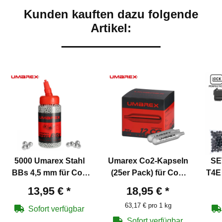
Kunden kauften dazu folgende
Artikel:
5000 Umarex Stahl
Umarex Co2-Kapseln
SE
BBs 4,5 mm für Co2
(25er Pack) für Co2-
T4E
Waffen
Waffen 12g
13,95 €
*
18,95 €
*
B
63,17 € pro 1 kg
R
Sofort verfügbar
Sofort verfügbar