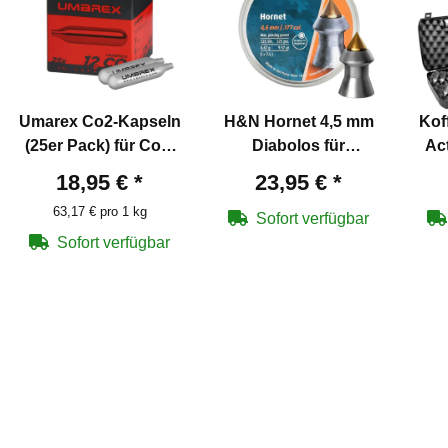
Umarex Co2-Kapseln
H&N Hornet 4,5 mm
Kof
(25er Pack) für Co2-
Diabolos für
Ac
Waffen 12g
Luftgewehre
Co
18,95 €
*
23,95 €
*
Fini
63,17 € pro 1 kg
Sofort verfügbar
Sofort verfügbar