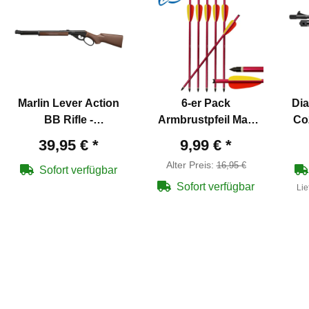
Marlin Lever Action
6-er Pack
Dia
BB Rifle -
Armbrustpfeil Man
Co
Unterhebelspanner
Kung Hawk® 16" ca.
39,95 €
*
9,99 €
*
Luftgewehr 4,5 mm
40,6 cm Aluminium
Alter Preis:
16,95 €
(P18) BB
ROT Ø 9 mm
Sofort verfügbar
Sofort verfügbar
Lie