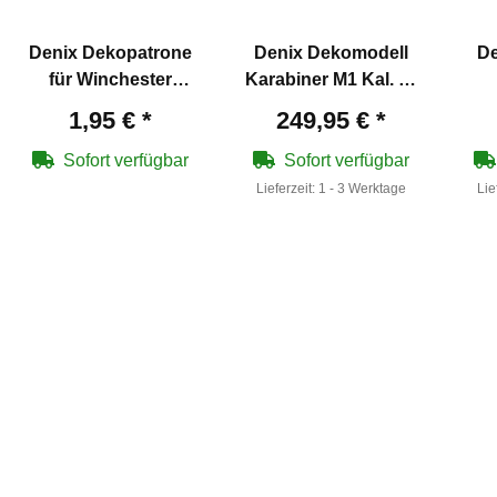
Denix Dekopatrone
Denix Dekomodell
De
für Winchester
Karabiner M1 Kal. 30
Modelle
Garandgewehr 1932
St
1,95 €
*
249,95 €
*
Sofort verfügbar
Sofort verfügbar
Lieferzeit:
1 - 3 Werktage
Lie