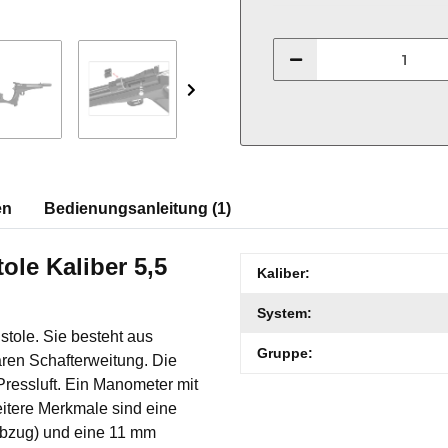
en
Bedienungsanleitung (1)
ole Kaliber 5,5
Produkteigenschaft
Wert
Kaliber:
System:
stole. Sie besteht aus
Gruppe:
ren Schafterweitung. Die
r Pressluft. Ein Manometer mit
eitere Merkmale sind eine
Abzug) und eine 11 mm