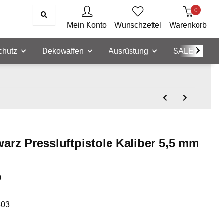
0
Mein Konto
Wunschzettel
Warenkorb
chutz
Dekowaffen
Ausrüstung
SALE
arz Pressluftpistole Kaliber 5,5 mm
)
-03