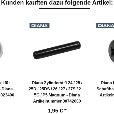
Kunden kauften dazu folgende Artikel:
el für
Diana Zylinderstift 24 / 25 /
Diana 
- Diana
25D / 25DS / 26 / 27 / 27S / 28 /
Schaftha
0023400
5G / P5 Magnum - Diana
Artike
Artikelnummer 30742000
1,95 €
*