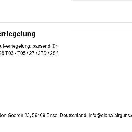
erriegelung
Produkteigenschaft
Wert
aufverriegelung, passend für
6 T03 - T05 / 27 / 27S / 28 /
n Geeren 23, 59469 Ense, Deutschland, info@diana-airguns.