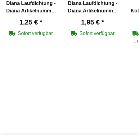
Diana Laufdichtung -
Diana Laufdichtung -
Diana Artikelnummer
Diana Artikelnummer
Kol
30076300
30031200
Dia
1,25 €
*
1,95 €
*
Sofort verfügbar
Sofort verfügbar
Lie