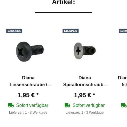
Artikel:
Diana
Diana
Dia
Linsenschraube /
Spiralformschraube
5,
Schafthalteschraube -
für Schafthalter -
La
1,95 €
*
1,95 €
*
Diana Artikelnummer
Diana Artikelnummer
Dia
30133600
30290800
Sofort verfügbar
Sofort verfügbar
Lieferzeit:
1 - 3 Werktage
Lieferzeit:
1 - 3 Werktage