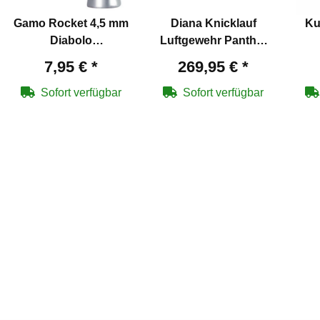
Gamo Rocket 4,5 mm
Diana Knicklauf
Ku
Diabolo
Luftgewehr Panther
Luftgewehrkugeln
350 Magnum Kaliber
Zi
7,95 €
*
269,95 €
*
5,5 mm Diabolo (P18)
Sofort verfügbar
Sofort verfügbar