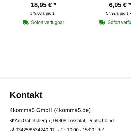
18,95 €
*
6,95 €
*
379,00 € pro 1 l
57,92 € pro 1 
Sofort verfügbar
Sofort verf
Kontakt
4komma5 GmbH (4komma5.de)
Am Gabelsberg 7, 04808 Lossatal, Deutschland
03425/8534240 (Di. - Fr. 10:00 - 15:00 Uhr)