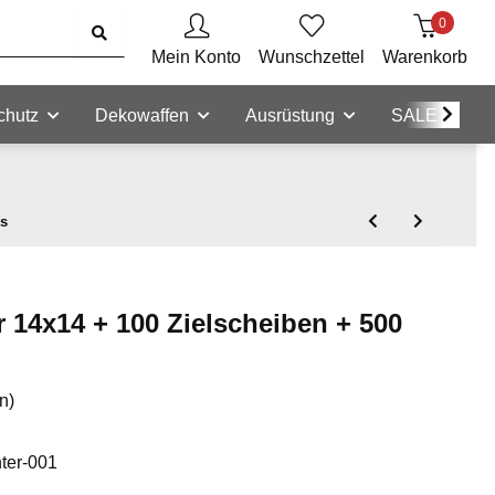
0
Mein Konto
Wunschzettel
Warenkorb
chutz
Dekowaffen
Ausrüstung
SALE
os
r 14x14 + 100 Zielscheiben + 500
n)
ter-001