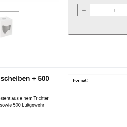
lscheiben + 500
Produkteigenschaft
Wert
Format:
besteht aus einem
Trichter
 sowie 500 Luftgewehr