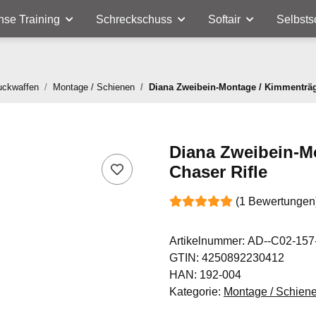
nse Training
Schreckschuss
Softair
Selbsts
uckwaffen
Montage / Schienen
Diana Zweibein-Montage / Kimmenträge
Diana Zweibein-M
Chaser Rifle
(1 Bewertungen
Artikelnummer:
AD--C02-157
GTIN:
4250892230412
HAN:
192-004
Kategorie:
Montage / Schien