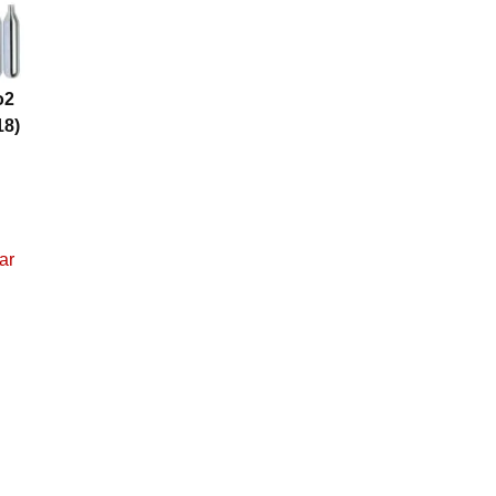
o2
18)
ar