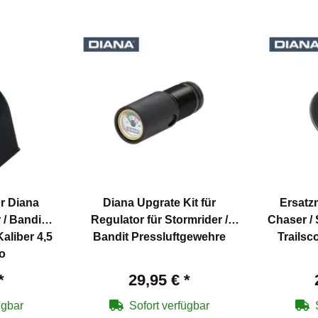
r Diana
Diana Upgrate Kit für
Ersatz
/ Bandit /
Regulator für Stormrider /
Chaser / 
Kaliber 4,5
Bandit Pressluftgewehre
Trailsc
o
*
29,95 €
*
ügbar
Sofort verfügbar