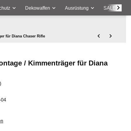
chutz
Dekowaffen
Ausrüstung
SALE
r für Diana Chaser Rifle
ontage / Kimmenträger für Diana
)
-04
en