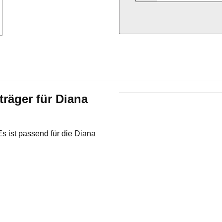
räger für Diana
Produkteigenschaft
Wert
s ist passend für die Diana