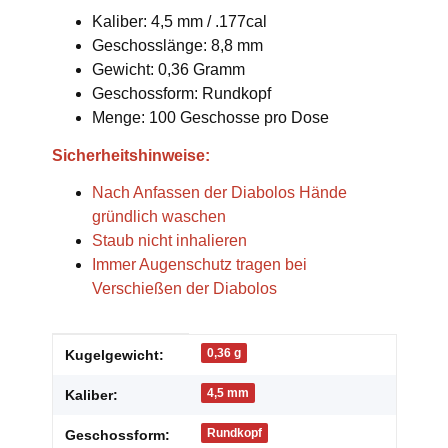
Kaliber: 4,5 mm / .177cal
Geschosslänge: 8,8 mm
Gewicht: 0,36 Gramm
Geschossform: Rundkopf
Menge: 100 Geschosse pro Dose
Sicherheitshinweise:
Nach Anfassen der Diabolos Hände
gründlich waschen
Staub nicht inhalieren
Immer Augenschutz tragen bei
Verschießen der Diabolos
Produkteigenschaft
Wert
0,36 g
Kugelgewicht:
4,5 mm
Kaliber:
Rundkopf
Geschossform: