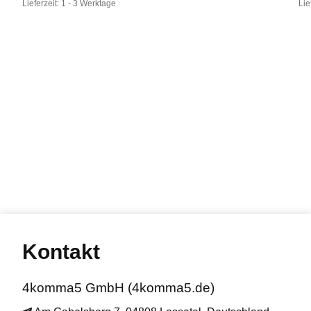
Lieferzeit:
1 - 3 Werktage
Lie
Kontakt
4komma5 GmbH (4komma5.de)