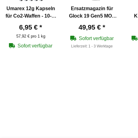
Umarex 12g Kapseln
Ersatzmagazin für
für Co2-Waffen - 10-er
Glock 19 Gen5 MOS
K
Pack
Gas-Antrieb 15
Run
6,95 €
*
49,95 €
*
Schuss
10
57,92 € pro 1 kg
Sofort verfügbar
Sofort verfügbar
Lieferzeit:
1 - 3 Werktage