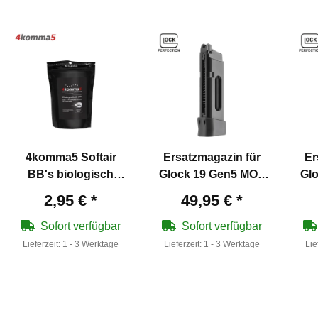
4komma5 Softair
Ersatzmagazin für
Er
BB's biologisch
Glock 19 Gen5 MOS
Gl
abbaubar - 6 mm
Co2-Antrieb 18
2,95 €
*
49,95 €
*
BB/0,20 g/1000 Stück
Schuss
Zipper Bag
Sofort verfügbar
Sofort verfügbar
Lieferzeit:
1 - 3 Werktage
Lieferzeit:
1 - 3 Werktage
Lie