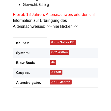
Gewicht: 655 g
Frei ab 18 Jahren, Altersnachweis erforderlich!
Information zur Erbringung des
Altersnachweises:
>> hier klicken <<
Produkteigenschaft
Wert
6 mm Softair BB
Kaliber:
Co2 Waffen
System:
Ja
Blow Back:
Airsoft
Gruppe:
Ab 18 Jahren
Altersfreigabe: