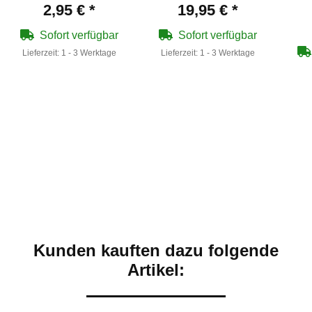
abbaubar - 6 mm
Softair-Co2-Pistole
2,95 €
*
19,95 €
*
BB/0,20 g/1000 Stück
Kaliber 6 mm
Zipper Bag
Sofort verfügbar
Sofort verfügbar
Lieferzeit:
1 - 3 Werktage
Lieferzeit:
1 - 3 Werktage
Kunden kauften dazu folgende
Artikel: