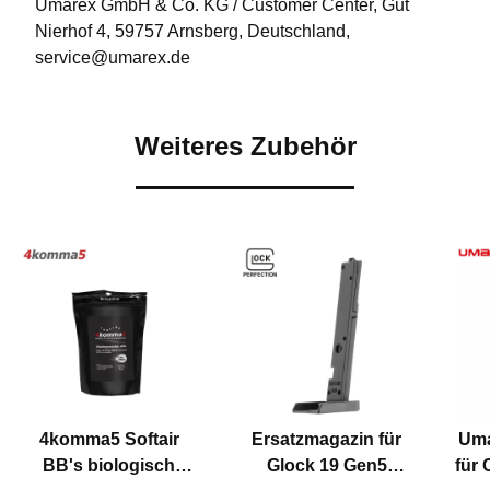
Umarex GmbH & Co. KG / Customer Center, Gut
Nierhof 4, 59757 Arnsberg, Deutschland,
service@umarex.de
Weiteres Zubehör
4komma5 Softair
Ersatzmagazin für
Uma
BB's biologisch
Glock 19 Gen5
für 