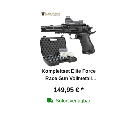
Komplettset Elite Force
Race Gun Vollmetall
Softair-Co2-Pistole
149,95 €
*
Kaliber 6 mm BB
Blowback (P18) +
Sofort verfügbar
Leuchtpunktzielgerät