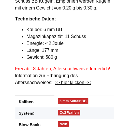
Schuss BB Kugeln. Empfohlen werden Kugeln
mit einem Gewicht von 0,20 g bis 0,30 g.
Technische Daten:
Kaliber: 6 mm BB
Magazinkapazität: 11 Schuss
Energie: < 2 Joule
Länge: 177 mm
Gewicht: 580 g
Frei ab 18 Jahren, Altersnachweis erforderlich!
Information zur Erbringung des
Altersnachweises:
>> hier klicken <<
Produkteigenschaft
Wert
6 mm Softair BB
Kaliber:
Co2 Waffen
System:
Nein
Blow Back: