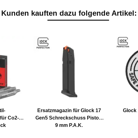
Kunden kauften dazu folgende Artikel:
il-
Ersatzmagazin für Glock 17
Glock 
für Co2-
Gen5 Schreckschuss Pistole
ück
9 mm P.A.K.