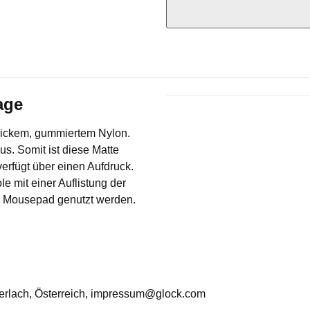
age
Produkteigenschaft
Wert
dickem, gummiertem Nylon.
s. Somit ist diese Matte
verfügt über einen Aufdruck.
e mit einer Auflistung der
ls Mousepad genutzt werden.
Ferlach, Österreich, impressum@glock.com