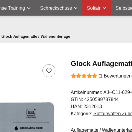
nse Training
Schreckschuss
Softair
Selbsts
Glock Auflagematte / Waffenunterlage
Glock Auflagematt
(1 Bewertungen
Artikelnummer:
AJ--C11-029-
GTIN:
4250599787844
HAN:
2312013
Kategorie:
Softairwaffen Zub
Auflagematte / Waffenunterla