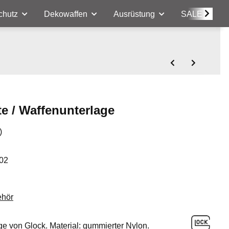
chutz
Dekowaffen
Ausrüstung
SALE
e / Waffenunterlage
)
02
ehör
ge von Glock. Material: gummierter Nylon.