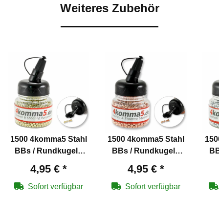
Weiteres Zubehör
1500 4komma5 Stahl
1500 4komma5 Stahl
150
BBs / Rundkugeln
BBs / Rundkugeln
BB
Kaliber 4,5 mm mit
Kaliber 4,5 mm
4,95 €
*
4,95 €
*
Messing überzogen
verkupfert für Co2-
v
für Co2-Waffen
Waffen
Sofort verfügbar
Sofort verfügbar