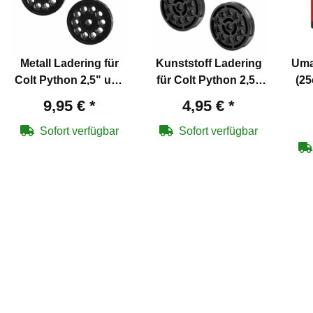
Metall Ladering für
Kunststoff Ladering
Uma
Colt Python 2,5" und
für Colt Python 2,5"
(25
6" Co2 Revolver 4,5
und 6" Co2 Revolver
9,95 €
*
4,95 €
*
mm
4,5 mm
Sofort verfügbar
Sofort verfügbar