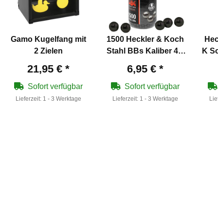
Gamo Kugelfang mit
1500 Heckler & Koch
Hec
2 Zielen
Stahl BBs Kaliber 4,5
K So
mm Schwarz
K
21,95 €
*
6,95 €
*
B
Sofort verfügbar
Sofort verfügbar
Lieferzeit:
1 - 3 Werktage
Lieferzeit:
1 - 3 Werktage
Lie