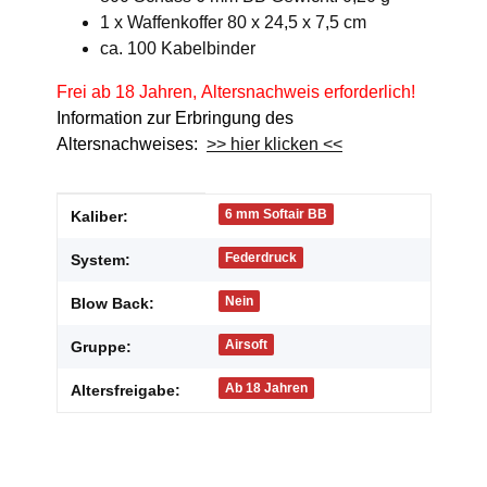
1 x Waffenkoffer 80 x 24,5 x 7,5 cm
ca. 100 Kabelbinder
Frei ab 18 Jahren, Altersnachweis erforderlich!
Information zur Erbringung des
Altersnachweises:
>> hier klicken <<
Produkteigenschaft
Wert
6 mm Softair BB
Kaliber:
Federdruck
System:
Nein
Blow Back:
Airsoft
Gruppe:
Ab 18 Jahren
Altersfreigabe: