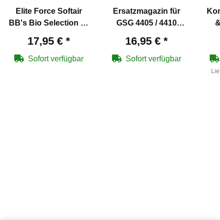
Elite Force Softair
Ersatzmagazin für
Kom
BB's Bio Selection - 6
GSG 4405 / 4410
&
mm BB/0,28 g/4000
Sniper Softair-
17,95 €
*
16,95 €
*
Stück Zipper Bag
Gewehre
Kal
B
Sofort verfügbar
Sofort verfügbar
Lie