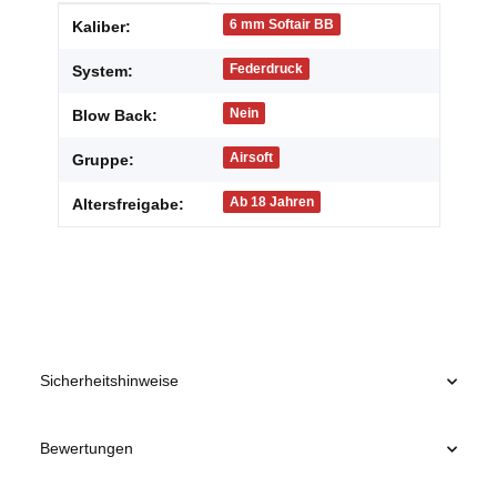
Produkteigenschaft
Wert
6 mm Softair BB
Kaliber:
Federdruck
System:
Nein
Blow Back:
Airsoft
Gruppe:
Ab 18 Jahren
Altersfreigabe:
Sicherheitshinweise
Bewertungen