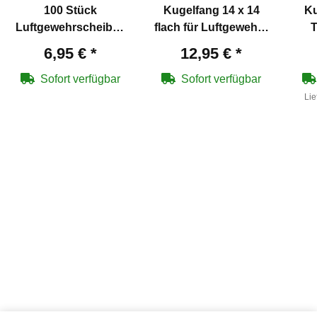
100 Stück
Kugelfang 14 x 14
Ku
Luftgewehrscheiben
flach für Luftgewehre
T
14 x 14 cm
und Pistolen
L
6,95 €
*
12,95 €
*
Sofort verfügbar
Sofort verfügbar
Lie