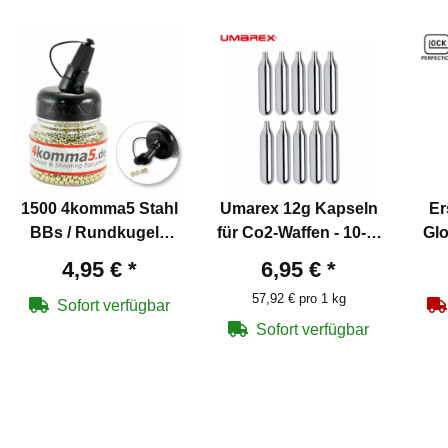
1500 4komma5 Stahl
Umarex 12g Kapseln
Er
BBs / Rundkugeln
für Co2-Waffen - 10-er
Glo
Kaliber 4,5 mm mit
Pack
Pis
4,95 €
*
6,95 €
*
Messing überzogen
57,92 € pro 1 kg
für Co2-Waffen
Sofort verfügbar
Sofort verfügbar