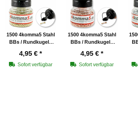
1500 4komma5 Stahl
1500 4komma5 Stahl
150
BBs / Rundkugeln
BBs / Rundkugeln
BB
Kaliber 4,5 mm mit
Kaliber 4,5 mm
4,95 €
*
4,95 €
*
Messing überzogen
verkupfert für Co2-
v
für Co2-Waffen
Waffen
Sofort verfügbar
Sofort verfügbar