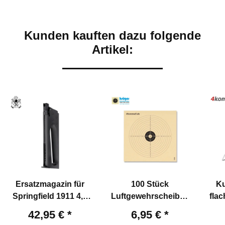
Kunden kauften dazu folgende
Artikel:
Ersatzmagazin für
100 Stück
Ku
Springfield 1911 4,5
Luftgewehrscheiben
flac
mm BB Blowback
14 x 14 cm
42,95 €
*
6,95 €
*
Co2-Pistole