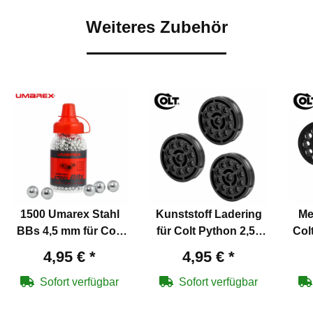
Weiteres Zubehör
1500 Umarex Stahl
Kunststoff Ladering
Me
BBs 4,5 mm für Co2
für Colt Python 2,5"
Col
Pistolen
und 6" Co2 Revolver
6" 
4,95 €
*
4,95 €
*
4,5 mm
Sofort verfügbar
Sofort verfügbar