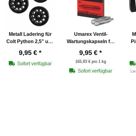
Metall Ladering für
Umarex Ventil-
M
Colt Python 2,5" und
Wartungskapseln für
Pi
6" Co2 Revolver 4,5
Co2-Waffen 5 Stück
Sc
9,95 €
*
9,95 €
*
mm
Sch
165,83 € pro 1 kg
3
Sofort verfügbar
Sofort verfügbar
Lie