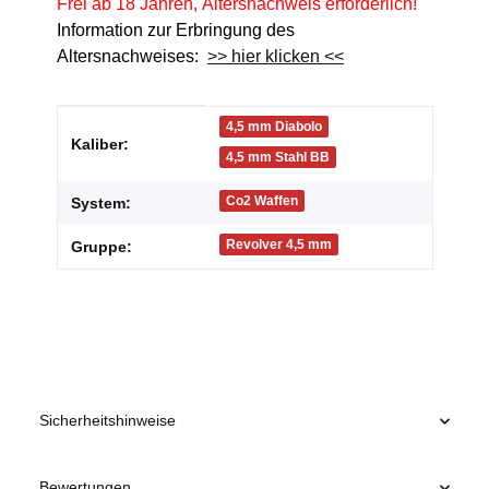
Frei ab 18 Jahren, Altersnachweis erforderlich!
Information zur Erbringung des
Altersnachweises:
>> hier klicken <<
Produkteigenschaft
Wert
4,5 mm Diabolo
Kaliber:
4,5 mm Stahl BB
Co2 Waffen
System:
Revolver 4,5 mm
Gruppe:
Sicherheitshinweise
Bewertungen