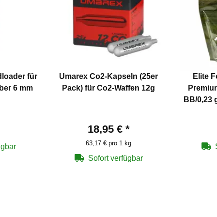
loader für
Umarex Co2-Kapseln (25er
Elite 
aliber 6 mm
Pack) für Co2-Waffen 12g
Premium
BB/0,23 
18,95 €
*
63,17 € pro 1 kg
ügbar
Sofort verfügbar