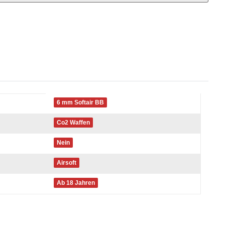
6 mm Softair BB
Co2 Waffen
Nein
Airsoft
Ab 18 Jahren