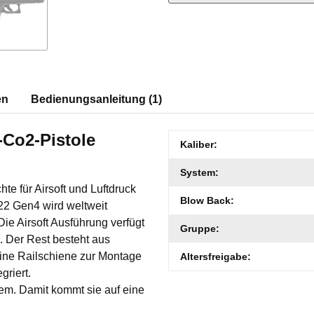
en
Bedienungsanleitung (1)
-Co2-Pistole
Produkteigenschaft
Wert
Kaliber:
System:
te für Airsoft und Luftdruck
Blow Back:
 22 Gen4 wird weltweit
Die Airsoft Ausführung verfügt
Gruppe:
n. Der Rest besteht aus
eine Railschiene zur Montage
Altersfreigabe:
griert.
em. Damit kommt sie auf eine