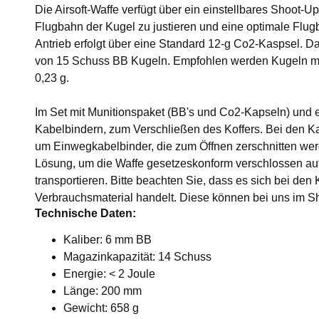
Die Airsoft-Waffe verfügt über ein einstellbares Shoot-
Flugbahn der Kugel zu justieren und eine optimale Flug
Antrieb erfolgt über eine Standard 12-g Co2-Kaspsel. D
von 15 Schuss BB Kugeln. Empfohlen werden Kugeln mit
0,23 g.
Im Set mit Munitionspaket (BB's und Co2-Kapseln) und 
Kabelbindern, zum Verschließen des Koffers. Bei den Ka
um Einwegkabelbinder, die zum Öffnen zerschnitten we
Lösung, um die Waffe gesetzeskonform verschlossen a
transportieren. Bitte beachten Sie, dass es sich bei de
Verbrauchsmaterial handelt. Diese können bei uns im S
Technische Daten:
Kaliber: 6 mm BB
Magazinkapazität: 14 Schuss
Energie: < 2 Joule
Länge: 200 mm
Gewicht: 658 g