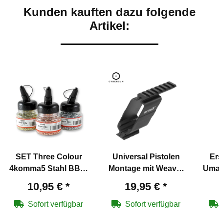
Kunden kauften dazu folgende
Artikel:
SET Three Colour
Universal Pistolen
Er
4komma5 Stahl BBs /
Montage mit Weaver
Uma
Rundkugeln Kaliber
Profil aus Metall
Sta
10,95 €
*
19,95 €
*
4,5 mm 4500 Stück
Sofort verfügbar
Sofort verfügbar