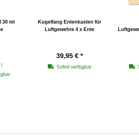
l 30 ml
Kugelfang Entenkasten für
he
Luftgewehre 4 x Ente
Luftgewe
39,95 €
*
 l
Sofort verfügbar
ügbar