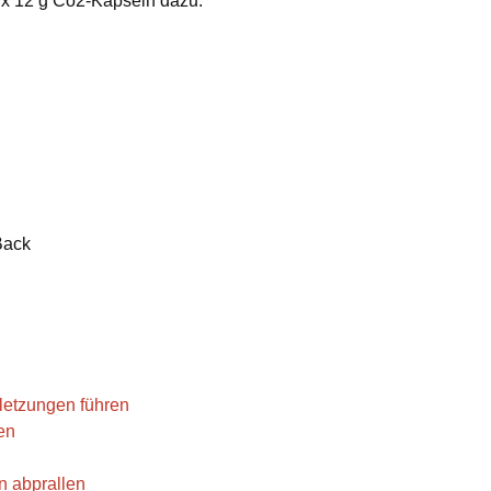
0 x 12 g Co2-Kapseln dazu.
Back
letzungen führen
en
n abprallen