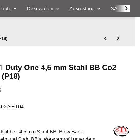
chutz
Dekowaffen
Ausrüstung
SALE
P18)
TI Duty One 4,5 mm Stahl BB Co2-
 (P18)
)
-02-SET04
. Kaliber: 4,5 mm Stahl BB. Blow Back
eln und Stahl BB's. Weaverprofil unter dem