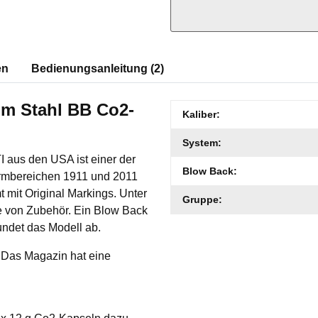
en
Bedienungsanleitung (2)
mm Stahl BB Co2-
Produkteigenschaft
Wert
Kaliber:
System:
I aus den USA ist einer der
Blow Back:
formbereichen 1911 und 2011
t mit Original Markings. Unter
Gruppe:
e von Zubehör. Ein Blow Back
rundet das Modell ab.
. Das Magazin hat eine