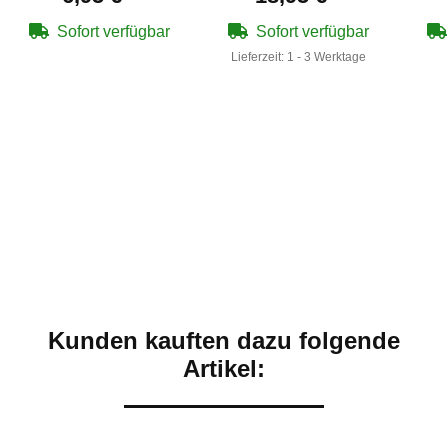
Waffen
BB 15 Schuss
Kapazität
Sofort verfügbar
Sofort verfügbar
Lieferzeit:
1 - 3 Werktage
Kunden kauften dazu folgende
Artikel: