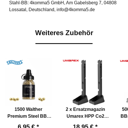
Stahl-BB: 4komma5 GmbH, Am Gabelsberg 7, 04808
Lossatal, Deutschland, info@4komma5.de
Weiteres Zubehör
1500 Walther
2 x Ersatzmagazin
50
Premium Steel BBs
Umarex HPP Co2
BBs
4,5 mm .177 für Co2
Pistole - 4,5 mm Stahl
6,95 €
*
18,95 €
*