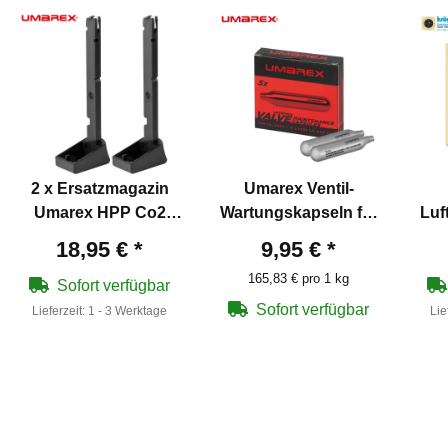
2 x Ersatzmagazin
Umarex Ventil-
Umarex HPP Co2
Wartungskapseln für
Luf
Pistole - 4,5 mm Stahl
Co2-Waffen 5 Stück
18,95 €
*
9,95 €
*
BB 15 Schuss
165,83 € pro 1 kg
Kapazität
Sofort verfügbar
Sofort verfügbar
Lieferzeit:
1 - 3 Werktage
Lie