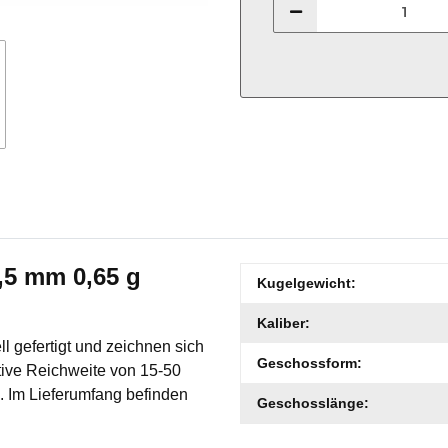
,5 mm 0,65 g
Produkteigenschaft
Wert
Kugelgewicht:
Kaliber:
l gefertigt und zeichnen sich
Geschossform:
ktive Reichweite von 15-50
s. Im Lieferumfang befinden
Geschosslänge: