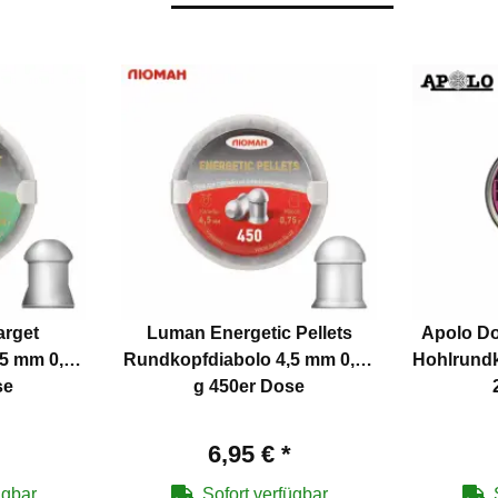
arget
Luman Energetic Pellets
Apolo Do
5 mm 0,68
Rundkopfdiabolo 4,5 mm 0,75
Hohlrundk
se
g 450er Dose
6,95 €
*
ügbar
Sofort verfügbar