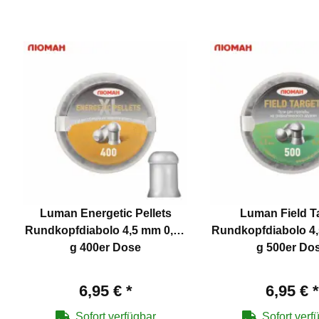
Luman Energetic Pellets
Luman Field T
Rundkopfdiabolo 4,5 mm 0,85
Rundkopfdiabolo 4,
g 400er Dose
g 500er Do
6,95 €
*
6,95 €
*
Sofort verfügbar
Sofort verf