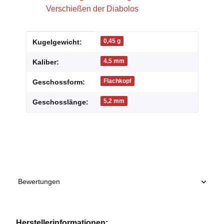
Verschießen der Diabolos
Produkteigenschaft
Wert
0,45 g
Kugelgewicht:
4,5 mm
Kaliber:
Flachkopf
Geschossform:
5,2 mm
Geschosslänge:
Bewertungen
Herstellerinformationen: