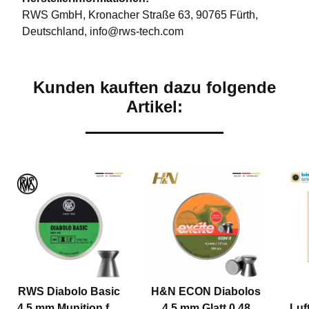
RWS GmbH, Kronacher Straße 63, 90765 Fürth,
Deutschland, info@rws-tech.com
Kunden kauften dazu folgende
Artikel:
RWS Diabolo Basic
H&N ECON Diabolos
4,5 mm Munition für
4,5 mm Glatt 0,48
Luf