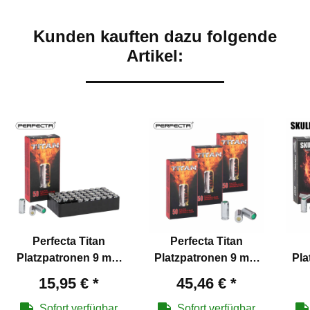
Kunden kauften dazu folgende
Artikel:
Perfecta Titan
Perfecta Titan
Platzpatronen 9 mm
Platzpatronen 9 mm
Pla
P.A.K. - 50 Schuss
P.A.K. - 150 Schuss
P.
15,95 €
*
45,46 €
*
(P18)
(P18)
Sofort verfügbar
Sofort verfügbar