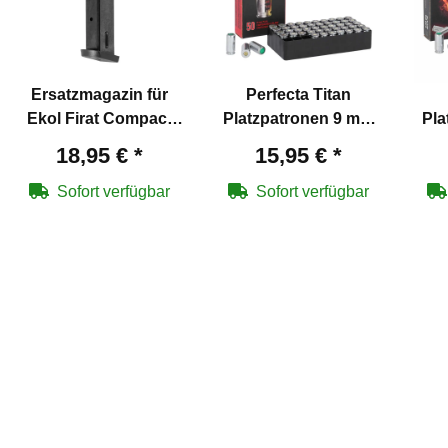
Ersatzmagazin für
Perfecta Titan
Ekol Firat Compact
Platzpatronen 9 mm
Pla
/Magnum
P.A.K. - 50 Schuss
P.
18,95 €
*
15,95 €
*
Schreckschuss
(P18)
Pistole 9 mm P.A.K.
Sofort verfügbar
Sofort verfügbar