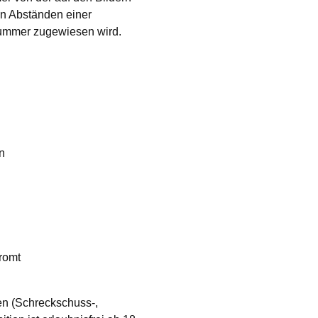
n Abständen einer
ummer zugewiesen wird.
on
hromt
n (Schreckschuss-,