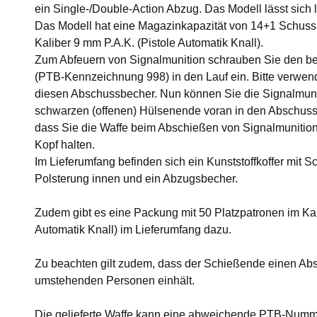
ein Single-/Double-Action Abzug. Das Modell lässt sich l
Das Modell hat eine Magazinkapazität von 14+1 Schuss 
Kaliber 9 mm P.A.K. (Pistole Automatik Knall).
Zum Abfeuern von Signalmunition schrauben Sie den b
(PTB-Kennzeichnung 998) in den Lauf ein. Bitte verwen
diesen Abschussbecher. Nun können Sie die Signalmuni
schwarzen (offenen) Hülsenende voran in den Abschussbe
dass Sie die Waffe beim Abschießen von Signalmunition
Kopf halten.
Im Lieferumfang befinden sich ein Kunststoffkoffer mit 
Polsterung innen und ein Abzugsbecher.
Zudem gibt es eine Packung mit 50 Platzpatronen im Kal
Automatik Knall) im Lieferumfang dazu.
Zu beachten gilt zudem, dass der Schießende einen Ab
umstehenden Personen einhält.
Die gelieferte Waffe kann eine abweichende PTB-Numme