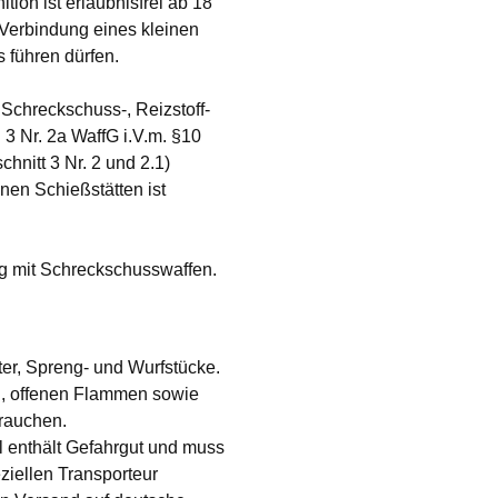
ion ist erlaubnisfrei ab 18
 Verbindung eines kleinen
 führen dürfen.
 Schreckschuss-, Reizstoff-
3 Nr. 2a WaffG i.V.m. §10
hnitt 3 Nr. 2 und 2.1)
en Schießstätten ist
g mit Schreckschusswaffen.
ter, Spreng- und Wurfstücke.
n, offenen Flammen sowie
 rauchen.
l enthält Gefahrgut und muss
ziellen Transporteur