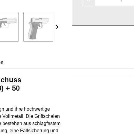
en
kschuss
Produkteigenschaft
Wert
) + 50
ign und ihre hochwertige
s Vollmetall. Die Griffschalen
Sie bestehen aus schlagfestem
ung, eine Fallsicherung und