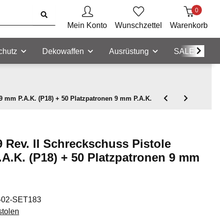
0
Mein Konto
Wunschzettel
Warenkorb
chutz
Dekowaffen
Ausrüstung
SALE
 9 mm P.A.K. (P18) + 50 Platzpatronen 9 mm P.A.K.
9 Rev. II Schreckschuss Pistole
A.K. (P18) + 50 Platzpatronen 9 mm
-02-SET183
stolen