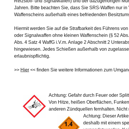
Reizstoff- und Signalwaffen) und der dazugehörigen Munit
Jahren. Bitte beachten Sie, dass Sie SRS-Waffen nur in
Waffenscheins außerhalb eines befriedenden Besitztums
Hiermit werden Sie auf die Strafbarkeit des Führens von
oder Signalwaffen ohne kleinen Waffenschein (§ 52 Abs. 
Abs. 4 Satz 4 WaffG i.V.m. Anlage 2 Abschnitt 2 Unterabsc
hingewiesen. Jedes Schießen außerhalb von zugelassen
erlaubnispflichtig.
>>
Hier
<< finden Sie weitere Informationen zum Umgan
Achtung: Gefahr durch Feuer oder Split
Von Hitze, heißen Oberflächen, Funke
anderen Zündquellen fernhalten. Nicht
Achtung: Dieser Artike
deshalb mit einem spe