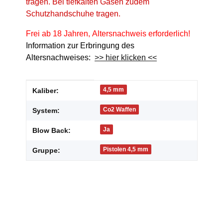
tragen. Bei tiefkalten Gasen zudem
Schutzhandschuhe tragen.
Frei ab 18 Jahren, Altersnachweis erforderlich!
Information zur Erbringung des
Altersnachweises:
>> hier klicken <<
Produkteigenschaft
Wert
4,5 mm
Kaliber:
Co2 Waffen
System:
Ja
Blow Back:
Pistolen 4,5 mm
Gruppe: