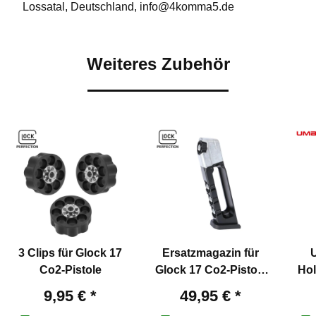
Lossatal, Deutschland, info@4komma5.de
Weiteres Zubehör
3 Clips für Glock 17
Ersatzmagazin für
Co2-Pistole
Glock 17 Co2-Pistole
Hol
Kaliber 4,5 mm Stahl
9,95 €
*
49,95 €
*
BB/Diabolo Blowback