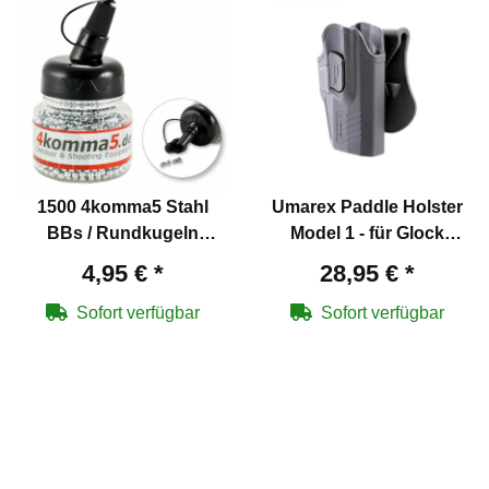
1500 4komma5 Stahl
Umarex Paddle Holster
BBs / Rundkugeln
Model 1 - für Glock
Kaliber 4,5 mm verzinkt
Modelle
4,95 €
*
28,95 €
*
für Co2-Waffen
Sofort verfügbar
Sofort verfügbar